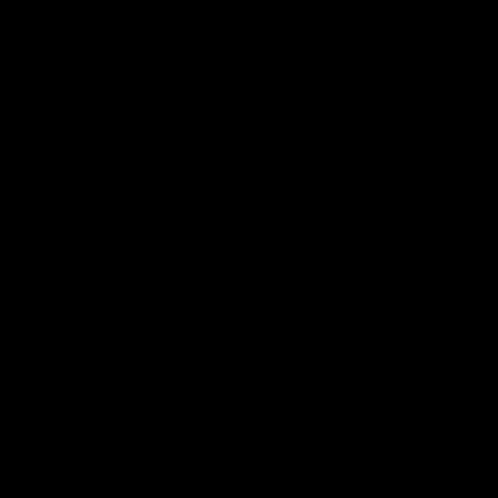
t
a
u
E
A
a
p
p
b
e
r
h
e