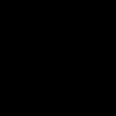
kami.
B
e
b
e
ra
p
a
k
e
s
al
a
h