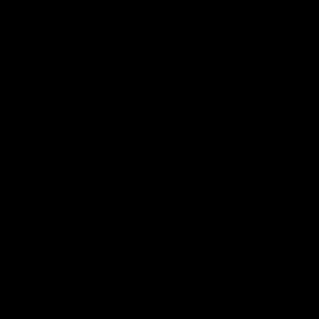
g
ul
ir
k
e
b
a
gi
a
n
b
a
w