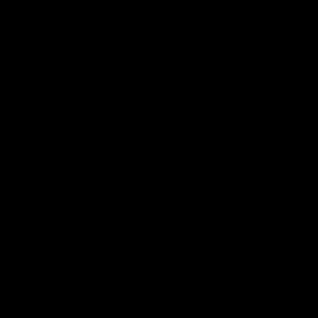
n
ti.
C
a
ri
t
a
h
u
c
a
r
a